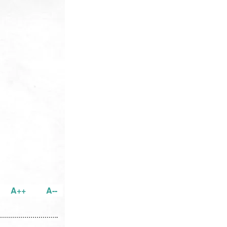
A++
A--