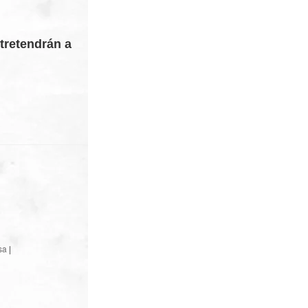
tretendrán a
sa
|