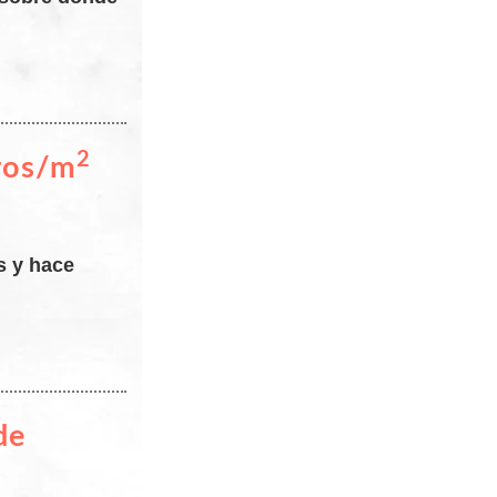
2
tros/m
s y hace
de