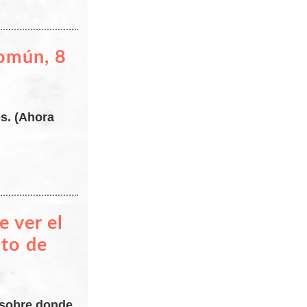
Común, 8
es. (Ahora
e ver el
sto de
 sobre donde