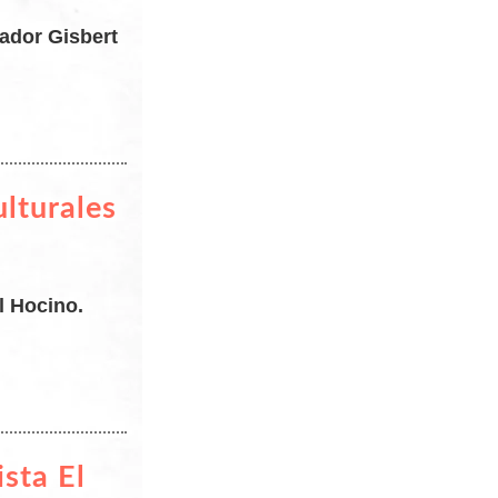
vador Gisbert
ulturales
l Hocino.
sta El