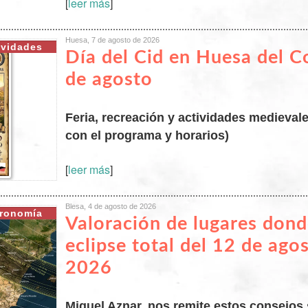
[
leer más
]
Huesa, 7 de agosto de 2026
ividades
Día del Cid en Huesa del 
de agosto
Feria, recreación y actividades medieval
con el programa y horarios)
[
leer más
]
Blesa, 4 de agosto de 2026
ronomía
Valoración de lugares dond
eclipse total del 12 de ago
2026
Miguel Aznar, nos remite estos consejos