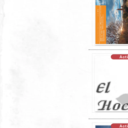
XX
Act
XX
Act