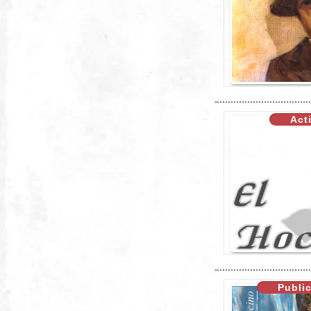
XX
Act
XX
Publi