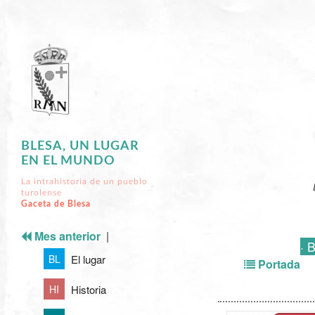
BLESA, UN LUGAR
EN EL MUNDO
La intrahistoria de un pueblo
turolense
Gaceta de Blesa
Mes anterior
|
· 
El lugar
BL
Portada
Historia
HI