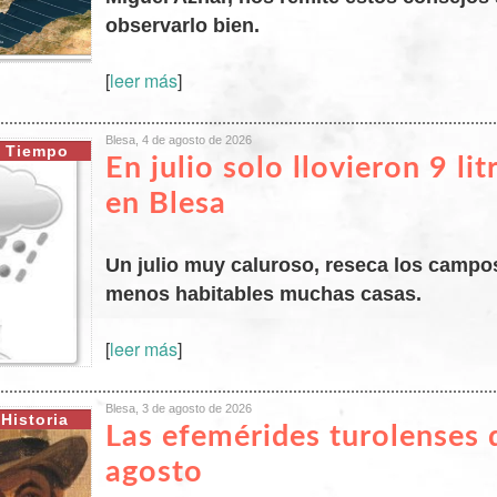
observarlo bien.
[
leer más
]
Blesa, 4 de agosto de 2026
Tiempo
En julio solo llovieron 9 li
en Blesa
Un julio muy caluroso, reseca los campo
menos habitables muchas casas.
[
leer más
]
Blesa, 3 de agosto de 2026
Historia
Las efemérides turolenses 
agosto