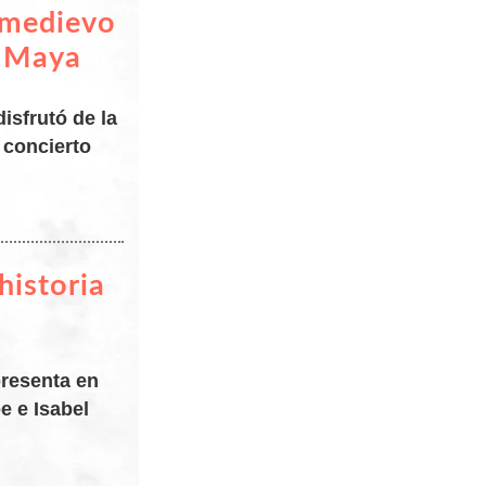
 medievo
l Maya
disfrutó de la
 concierto
 historia
presenta en
e e Isabel