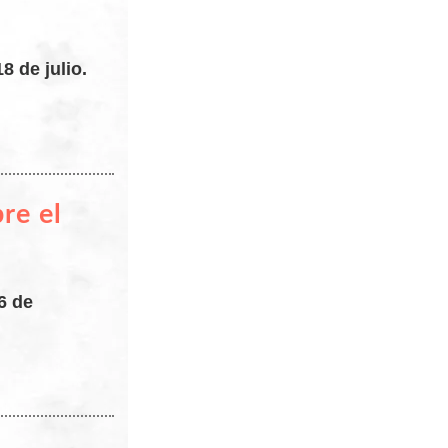
8 de julio.
re el
6 de