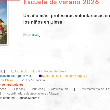
Escuela de verano 2026
Un año más, profesoras voluntariosas en
los niños en Blesa
[
leer más
]
ndo
|
Asociación cultural El Hocino de Blesa
|
ricas del río Aguasvivas
|
Museo de la carpintería y fragua
|
l de Blesa
|
Rincón literario
 de instituciones
scos
|
Plenas
|
Muniesa
|
Moyuela (en FB)
|
Ayuntamiento de Ble
|
coordinadora de asociaciones Albayar
 la comarca Cuencas Mineras.