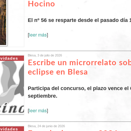
Hocino
El nº 56 se resparte desde el pasado día 1
[
leer más
]
Blesa, 3 de julio de 2026
ividades
Escribe un microrrelato sob
eclipse en Blesa
Participa del concurso, el plazo vence el 
septiembre.
[
leer más
]
Blesa, 24 de junio de 2026
ividades