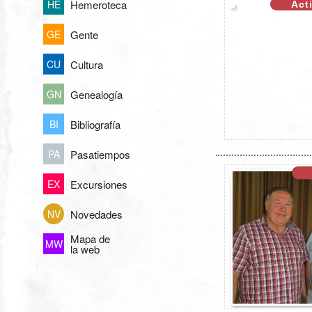
Hemeroteca
HE
Act
Gente
GE
Cultura
CU
Genealogía
GN
Bibliografía
BI
Pasatiempos
PA
Excursiones
EX
Novedades
NV
Mapa de
MW
la web