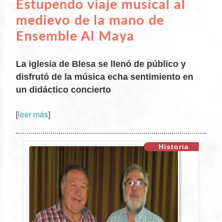
Estupendo viaje musical al
medievo de la mano de
Ensemble Al Maya
La iglesia de Blesa se llenó de público y
disfrutó de la música echa sentimiento en
un didáctico concierto
XX
[
leer más
]
Historia