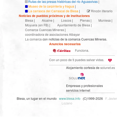
Rutas de las presas históricas del río Aguasvivas
|
Museo de la carpintería y fragua
|
La carrasca del Carrascal de Blesa
|
Rincón literario
Noticias de pueblos próximos y de instituciones
Blesa
|
Alcaine
|
Loscos
|
Plenas
|
Muniesa
|
Moyuela (en FB)
|
Ayuntamiento de Blesa
|
Comarca Cuencas Mineras
|
coordinadora de asociaciones Albayar
La comarca
con noticias de la comarca Cuencas Mineras.
Anuncios necesarios
Funciona.
Con un poco de ti puedes salvar vidas.
Alojamiento cortesía de
solunet.es
Empresas y profesionales
servicios internet
Blesa, un lugar en el mundo
www.blesa.info
(C)1999-2026
F. Javier
Lozano