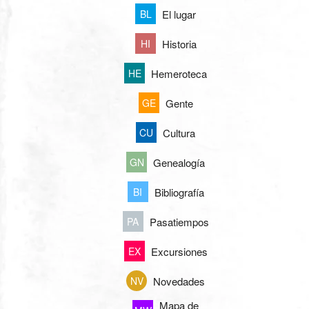
El lugar
BL
Historia
HI
Hemeroteca
HE
Gente
GE
Cultura
CU
Genealogía
GN
Bibliografía
BI
Pasatiempos
PA
Excursiones
EX
Novedades
NV
Mapa de