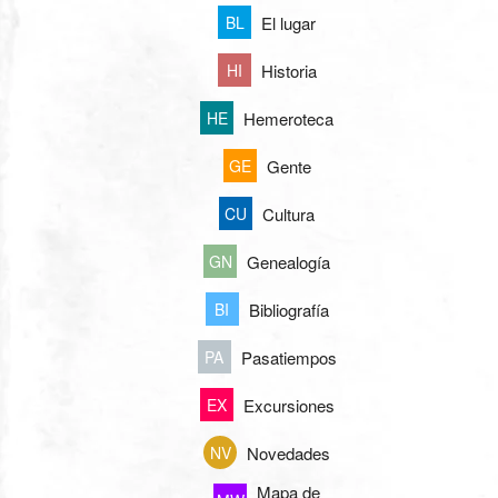
El lugar
BL
Historia
HI
Hemeroteca
HE
Gente
GE
Cultura
CU
Genealogía
GN
Bibliografía
BI
Pasatiempos
PA
Excursiones
EX
Novedades
NV
Mapa de