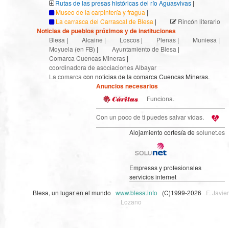
Rutas de las presas históricas del río Aguasvivas
|
Museo de la carpintería y fragua
|
La carrasca del Carrascal de Blesa
|
Rincón literario
Noticias de pueblos próximos y de instituciones
Blesa
|
Alcaine
|
Loscos
|
Plenas
|
Muniesa
|
Moyuela (en FB)
|
Ayuntamiento de Blesa
|
Comarca Cuencas Mineras
|
coordinadora de asociaciones Albayar
La comarca
con noticias de la comarca Cuencas Mineras.
Anuncios necesarios
Funciona.
Con un poco de ti puedes salvar vidas.
Alojamiento cortesía de
solunet.es
Empresas y profesionales
servicios internet
Blesa, un lugar en el mundo
www.blesa.info
(C)1999-2026
F. Javier
Lozano