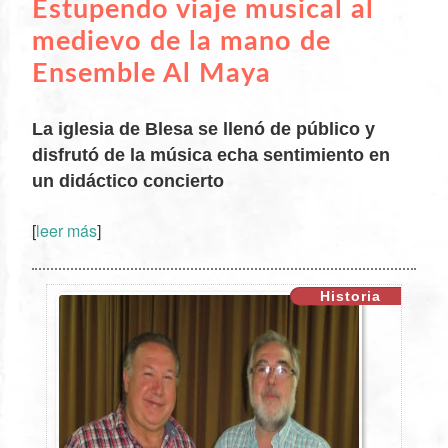
Estupendo viaje musical al
medievo de la mano de
Ensemble Al Maya
La iglesia de Blesa se llenó de público y
disfrutó de la música echa sentimiento en
un didáctico concierto
XX
[
leer más
]
Historia